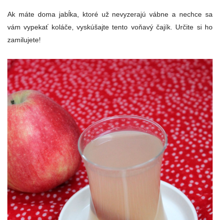
Ak máte doma jabĺka, ktoré už nevyzerajú vábne a nechce sa
vám vypekať koláče, vyskúšajte tento voňavý čajík. Určite si ho
zamilujete!