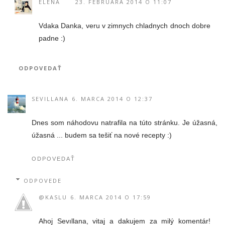
ELENA
23. FEBRUÁRA 2014 O 11:07
Vdaka Danka, veru v zimnych chladnych dnoch dobre
padne :)
ODPOVEDAŤ
SEVILLANA
6. MARCA 2014 O 12:37
Dnes som náhodovu natrafila na túto stránku. Je úžasná,
úžasná ... budem sa tešiť na nové recepty :)
ODPOVEDAŤ
ODPOVEDE
@KASLU
6. MARCA 2014 O 17:59
Ahoj Sevıllana, vitaj a dakujem za milý komentár!