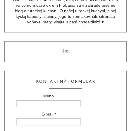
vo voľnom čase okrem hrabania sa v záhrade píšeme
blog o tureckej kuchyni. O našej tureckej kuchyni, plnej
kyslej kapusty, slaniny, jogurtu,zemiakov, čili, citróna,a
voňavej mäty. vitajte u nás! hoşgeldiniz! ♥
KONTAKTNÝ FORMULÁR
Meno
E-mail
*