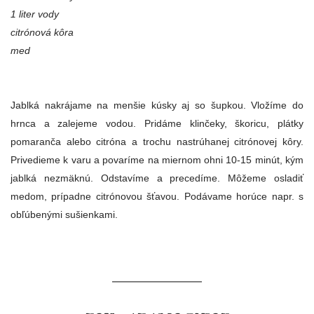
1 liter vody
citrónová kôra
med
Jablká nakrájame na menšie kúsky aj so šupkou. Vložíme do
hrnca a zalejeme vodou. Pridáme klinčeky, škoricu, plátky
pomaranča alebo citróna a trochu nastrúhanej citrónovej kôry.
Privedieme k varu a povaríme na miernom ohni 10-15 minút, kým
jablká nezmäknú. Odstavíme a precedíme. Môžeme osladiť
medom, prípadne citrónovou šťavou. Podávame horúce napr. s
obľúbenými sušienkami.