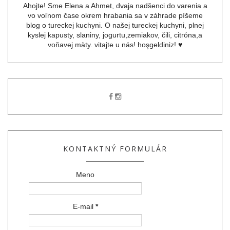
Ahojte! Sme Elena a Ahmet, dvaja nadšenci do varenia a
vo voľnom čase okrem hrabania sa v záhrade píšeme
blog o tureckej kuchyni. O našej tureckej kuchyni, plnej
kyslej kapusty, slaniny, jogurtu,zemiakov, čili, citróna,a
voňavej mäty. vitajte u nás! hoşgeldiniz! ♥
KONTAKTNÝ FORMULÁR
Meno
E-mail
*