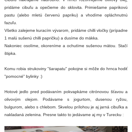
pridáme cibuľu a opečieme do sklovita. Primiešame paprikovú
pastu (alebo mletú červenú papriku) a vhodíme opláchnutnú
fazuľu.
Všetko zalejeme kuracím vývarom, pridáme chilli vločky (prípadne
1 malú sušenú chilli papričku) a dusíme do mäkka.
Nakoniec osolíme, okoreníme a ochutíme sušenou mätou. Stačí
štipka.
Komu robia strukoviny "šarapatu" pokojne si môže do hrnca hodiť
"pomocné" bylinky :)
Hotové jedlo pred podávaním pokvapkáme citrónovou šťavou a
olivovým olejom. Podávame s jogurtom, dusenou ryžou,
bulgurom, alebo s chlebom. Skvelou prílohou je aj jarná cibuľka a
nakladaná zelenina. Presne takto to jedávame aj my v Turecku :