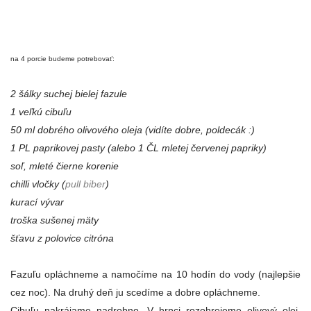
na 4 porcie budeme potrebovať:
2 šálky suchej bielej fazule
1 veľkú cibuľu
50 ml dobrého olivového oleja (vidíte dobre, poldecák :)
1 PL paprikovej pasty (alebo 1 ČL mletej červenej papriky)
soľ, mleté čierne korenie
chilli vločky (
pull biber
)
kurací vývar
troška sušenej mäty
šťavu z polovice citróna
Fazuľu opláchneme a namočíme na 10 hodín do vody (najlepšie
cez noc). Na druhý deň ju scedíme a dobre opláchneme.
Cibuľu nakrájame nadrobno. V hrnci rozohrejeme olivový olej,