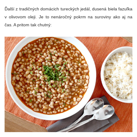
Ďalší z tradičných domácich tureckých jedál, dusená biela fazuľka
v olivovom oleji. Je to nenáročný pokrm na suroviny ako aj na
čas. A pritom tak chutný: