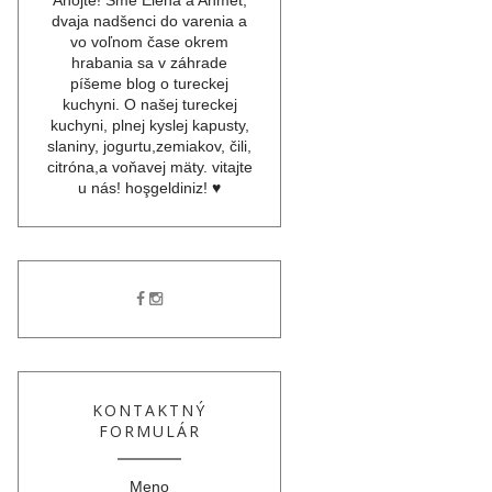
dvaja nadšenci do varenia a
vo voľnom čase okrem
hrabania sa v záhrade
píšeme blog o tureckej
kuchyni. O našej tureckej
kuchyni, plnej kyslej kapusty,
slaniny, jogurtu,zemiakov, čili,
citróna,a voňavej mäty. vitajte
u nás! hoşgeldiniz! ♥
KONTAKTNÝ
FORMULÁR
Meno