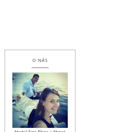
O NÁS
Ahojte! Sme Elena a Ahmet,