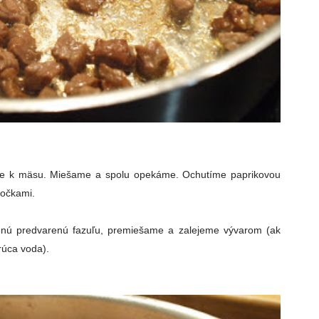
e k mäsu. Miešame a spolu opekáme. Ochutíme paprikovou
ločkami.
nú predvarenú fazuľu, premiešame a zalejeme vývarom (ak
orúca voda).