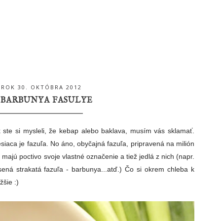
ROK 30. OKTÓBRA 2012
 BARBUNYA FASULYE
k ste si mysleli, že kebap alebo baklava, musím vás sklamať.
iaca je fazuľa. No áno, obyčajná fazuľa, pripravená na milión
 majú poctivo svoje vlastné označenie a tiež jedlá z nich (napr.
sená strakatá fazuľa - barbunya...atď.) Čo si okrem chleba k
žšie :)