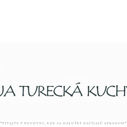
"VITAJTE V KUCHYNI, KDE SA HALUŠKY ZAPÍJAJÚ AYRANOM”