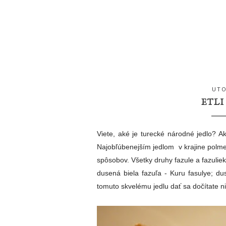
UTO
ETLI
Viete, aké je turecké národné jedlo? A
Najobľúbenejším jedlom v krajine polmes
spôsobov. Všetky druhy fazule a fazuliek
dusená biela fazuľa - Kuru fasulye; du
tomuto skvelému jedlu dať sa dočítate ni