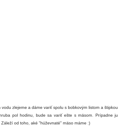
vodu zlejeme a dáme variť spolu s bobkovým listom a štipkou
ruba pol hodinu, bude sa variť ešte s mäsom. Prípadne ju
 Záleží od toho, aké "húževnaté" mäso máme :)