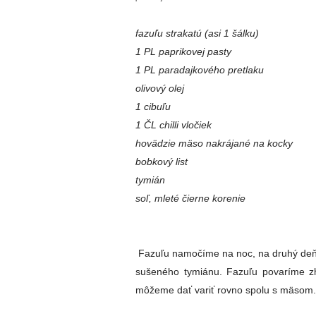
fazuľu strakatú (asi 1 šálku)
1 PL paprikovej pasty
1 PL paradajkového pretlaku
olivový olej
1 cibuľu
1 ČL chilli vločiek
hovädzie mäso nakrájané na kocky
bobkový list
tymián
soľ, mleté čierne korenie
Fazuľu namočíme na noc, na druhý deň 
sušeného tymiánu. Fazuľu povaríme zh
môžeme dať variť rovno spolu s mäsom.