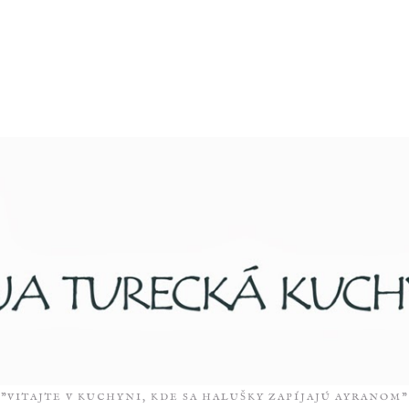
"VITAJTE V KUCHYNI, KDE SA HALUŠKY ZAPÍJAJÚ AYRANOM”