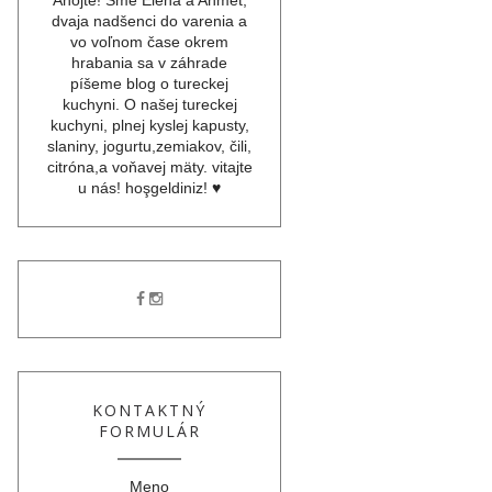
dvaja nadšenci do varenia a
vo voľnom čase okrem
hrabania sa v záhrade
píšeme blog o tureckej
kuchyni. O našej tureckej
kuchyni, plnej kyslej kapusty,
slaniny, jogurtu,zemiakov, čili,
citróna,a voňavej mäty. vitajte
u nás! hoşgeldiniz! ♥
KONTAKTNÝ
FORMULÁR
Meno