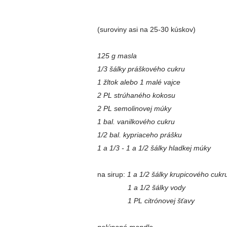
(suroviny asi na 25-30 kúskov)
125 g masla
1/3 šálky práškového cukru
1 žltok alebo 1 malé vajce
2 PL strúhaného kokosu
2 PL semolinovej múky
1 bal. vanilkového cukru
1/2 bal. kypriaceho prášku
1 a 1/3 - 1 a 1/2 šálky hladkej múky
na sirup:
1 a 1/2 šálky krupicového cukr
1 a 1/2 šálky vody
1 PL citrónovej šťavy