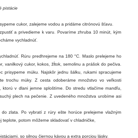
 pistácie
nasypeme cukor, zalejeme vodou a pridáme citrónovú šťavu.
pustiť a privedieme k varu. Povaríme zhruba 10 minút, kým
necháme vychladnúť.
chladnúť. Rúru predhrejeme na 180 °C. Maslo prelejeme ho
, vanilkový cukor, kokos, žĺtok, semolinu a prášok do pečiva.
c prisypeme múku. Najskôr jednu šálku, rukami spracujeme
ešte trochu múky. Z cesta odoberáme množstvo vo veľkosti
, ktorú v dlani jemne sploštíme. Do stredu vtlačíme mandľu,
 suchý plech na pečenie. Z uvedeného množstva urobíme asi
do zlata. Po vybratí z rúry ešte horúce prelejeme vlažným
j teplote, potom môžeme skladovať v chladničke,
áciami, so silnou čiernou kávou a extra porciou lásky.