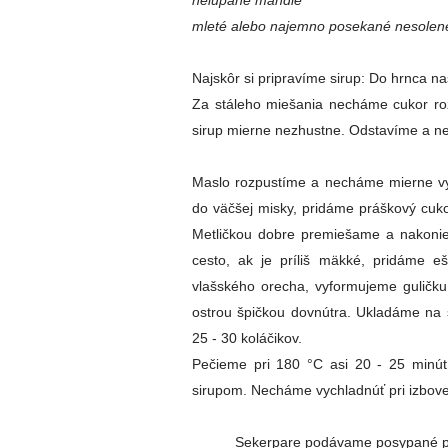
nelúpané mandle
mleté alebo najemno posekané nesolené
Najskôr si pripravíme sirup: Do hrnca 
Za stáleho miešania necháme cukor roz
sirup mierne nezhustne. Odstavíme a 
Maslo rozpustíme a necháme mierne vy
do väčšej misky, pridáme práškový cukor
Metličkou dobre premiešame a nakonie
cesto, ak je príliš mäkké, pridáme 
vlašského orecha, vyformujeme guličku
ostrou špičkou dovnútra. Ukladáme na
25 - 30 koláčikov.
Pečieme pri 180 °C asi 20 - 25 minút 
sirupom. Necháme vychladnúť pri izbove
Sekerpare podávame posypané pist