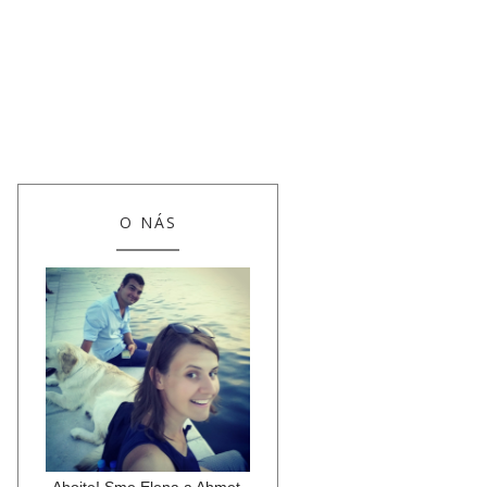
O NÁS
Ahojte! Sme Elena a Ahmet,